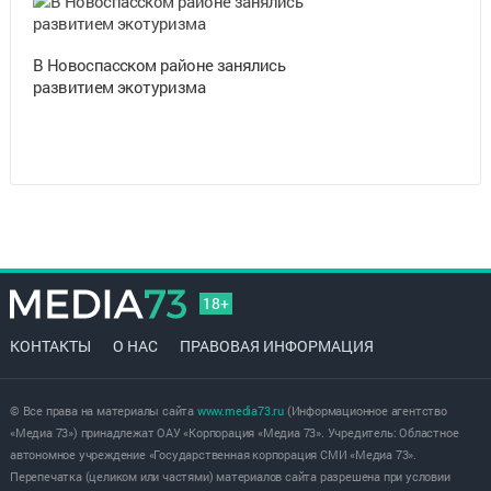
В Новоспасском районе занялись
развитием экотуризма
18+
КОНТАКТЫ
О НАС
ПРАВОВАЯ ИНФОРМАЦИЯ
© Все права на материалы сайта
www.media73.ru
(Информационное агентство
«Медиа 73») принадлежат ОАУ «Корпорация «Медиа 73». Учредитель: Областное
автономное учреждение «Государственная корпорация СМИ «Медиа 73».
Перепечатка (целиком или частями) материалов сайта разрешена при условии