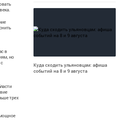
овать
века.
ние
снить
ас в
иям, но
 с
Куда сходить ульяновцам: афиша
событий на 8 и 9 августа
бласти
твие
льше трех
 мощное