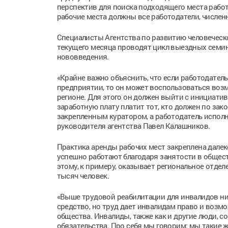
перспектив для поиска подходящего места работ
рабочие места должны все работодатели, числе
Специалисты Агентства по развитию человеческо
текущего месяца проводят цикл выездных семин
нововведения.
«Крайне важно объяснить, что если работодатель
предприятии, то он может воспользоваться возм
регионе. Для этого он должен выйти с инициати
заработную плату платит тот, кто должен по зако
закрепленным куратором, а работодатель испол
руководителя агентства Павел Калашников.
Практика аренды рабочих мест закреплена далек
успешно работают благодаря занятости в общес
этому, к примеру, оказывает региональное отдел
тысяч человек.
«Выше трудовой реабилитации для инвалидов нич
средство, но труд дает инвалидам право и воз
общества. Инвалиды, также как и другие люди, 
обязательства. Про себя мы говорим: мы такие же