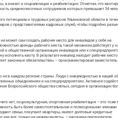
ы, а значит и социализации и реабилитации. Отметим, что квотир
нность среднесписочных сотрудников которых превышает 34 чело
го потенциала и трудовых ресурсов Ульяновской области в тече
аров с представителями кадровых служб, чтобы подробно разъя
 не может сам создать рабочее место для инвалидов у себя на
ожностью аренды рабочего места, такой механизм действует у н
вой к общественной организации инвалидов или к спецпредприят
ну исполнить квоту. В результате инвалид находит рабочее место
няет законные обязательства», – прокомментировал заместитель
о не в каждом регионе страны. Люди с инвалидностью в нашей о
твенных объединениях и на спецпредприятиях. Активное содейс
ение Всероссийского общества слепых, сегодня в организации бо
его нет, социокультурная, спортивная реабилитация – это тоже
можность быть более самостоятельными и полноценными членами
создают семьи, покупают квартиры, имеют долговые кредитные
, как все, только не можем видеть», – рассказал председатель