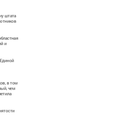
ну штата
ботников
областная
ий и
 Единой
ов, в том
ный, чем
метила
нятости