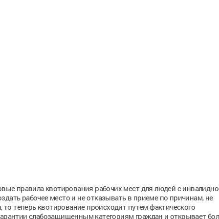
новые правила квотирования рабочих мест для людей с инвалидно
здать рабочее место и не отказывать в приеме по причинам, не
 то теперь квотирование происходит путем фактического
 гарантии слабозащищенным категориям граждан и открывает бо