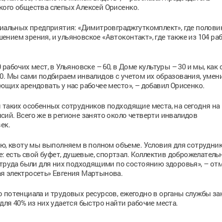
кого общества слепых Алексей Орисенко.
циальных предприятия: «Димитровграджгуткомплект», где полови
нием зрения, и ульяновское «Автоконтакт», где также из 104 ра
абочих мест, в Ульяновске – 60, в Доме культуры – 30 и мы, как 
0. Мы сами подбираем инвалидов с учетом их образования, умен
ющих арендовать у нас рабочее место», – добавил Орисенко.
 таких особенных сотрудников подходящие места, на сегодня на
ий. Всего же в регионе занято около четверти инвалидов
ек.
ью, квоту мы выполняем в полном объеме. Условия для сотрудник
е: есть свой буфет, душевые, спортзал. Коллектив доброжелатель
 труда были для них подходящими по состоянию здоровья», – от
я электросеть» Евгения Мартынова.
 потенциала и трудовых ресурсов, ежегодно в органы службы за
для 40% из них удается быстро найти рабочие места.