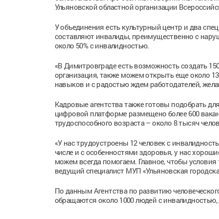
Ульяновской областной организации Всероссийс
У объединения есть культурный центр и два спе
составляют инвалиды, преимущественно с наруше
около 50% с инвалидностью.
«В Димитровграде есть возможность создать 150 р
организация, также можем открыть еще около 13
навыков и с радостью ждем работодателей, жела
Кадровые агентства также готовы подобрать для
цифровой платформе размещено более 600 ваканс
трудоспособного возраста – около 8 тысяч челов
«У нас трудоустроены 12 человек с инвалидност
числе и с особенностями здоровья, у нас хороши
можем всегда помогаем. Главное, чтобы условия
ведущий специалист МУП «Ульяновская городска
По данным Агентства по развитию человеческого
обращаются около 1000 людей с инвалидностью, 