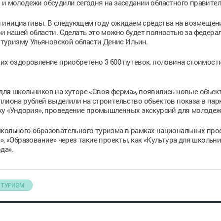
 и молодежи обсудили сегодня на заседании областного правител
 инициативы. В следующем году ожидаем средства на возмещени
ри нашей области. Сделать это можно будет полностью за федера
о туризму Ульяновской области Денис Ильин.
 их оздоровление приобретено 3 600 путевок, половина стоимост
для школьников на хуторе «Своя ферма», появились новые объек
ллиона рублей выделили на строительство объектов показа в пар
рку «Ундория», проведение промышленных экскурсий для молодеж
школьного образовательного туризма в рамках национальных про
», «Образование» через такие проекты, как «Культура для школьни
да».
 ТУРИЗМ