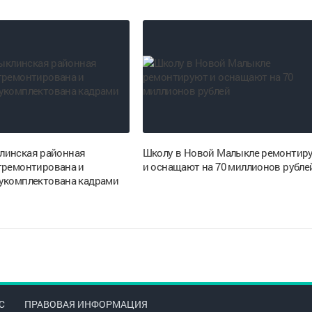
линская районная
Школу в Новой Малыкле ремонтир
тремонтирована и
и оснащают на 70 миллионов рубле
укомплектована кадрами
С
ПРАВОВАЯ ИНФОРМАЦИЯ