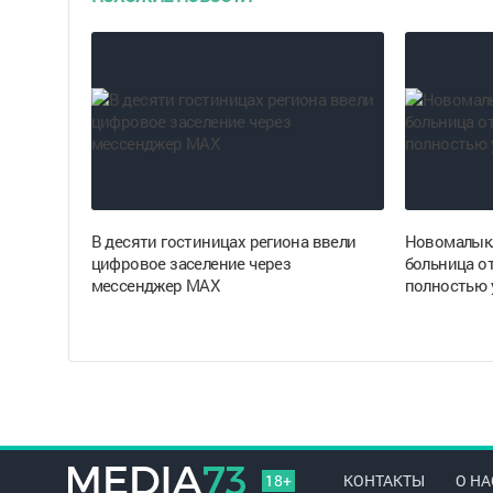
В десяти гостиницах региона ввели
Новомалык
цифровое заселение через
больница о
мессенджер MAX
полностью 
18+
КОНТАКТЫ
О НА