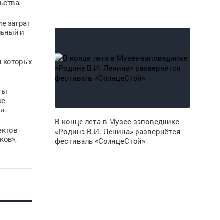
ьства.
е затрат
льный и
и которых
ты
ке
и.
В конце лета в Музее-заповеднике
ектов
«Родина В.И. Ленина» развернётся
ков»,
фестиваль «СолнцеСтой»