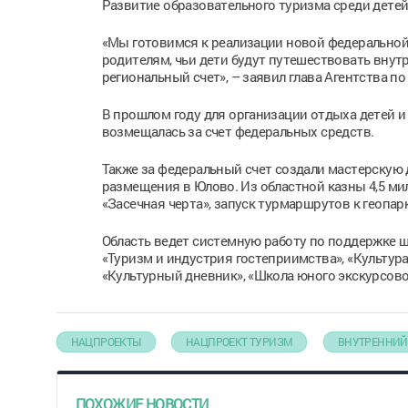
Развитие образовательного туризма среди детей
«Мы готовимся к реализации новой федеральной
родителям, чьи дети будут путешествовать внут
региональный счет», – заявил глава Агентства п
В прошлом году для организации отдыха детей и
возмещалась за счет федеральных средств.
Также за федеральный счет создали мастерскую 
размещения в Юлово. Из областной казны 4,5 ми
«Засечная черта», запуск турмаршрутов к геопа
Область ведет системную работу по поддержке 
«Туризм и индустрия гостеприимства», «Культура
«Культурный дневник», «Школа юного экскурсово
НАЦПРОЕКТЫ
НАЦПРОЕКТ ТУРИЗМ
ВНУТРЕННИЙ
ПОХОЖИЕ НОВОСТИ