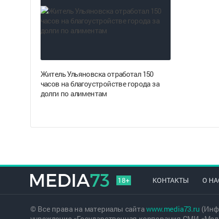
Житель Ульяновска отработал 150
часов на благоустройстве города за
долги по алиментам
18+
КОНТАКТЫ
О НА
© Все права на материалы сайта
www.media73.ru
(Инф
учреждение «Государственная корпорация СМИ «Меди