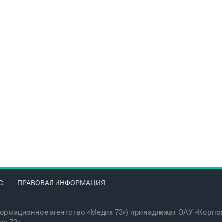
С
ПРАВОВАЯ ИНФОРМАЦИЯ
ормационное агентство «Медиа 73») принадлежат ОАУ «Корпор
а 73».