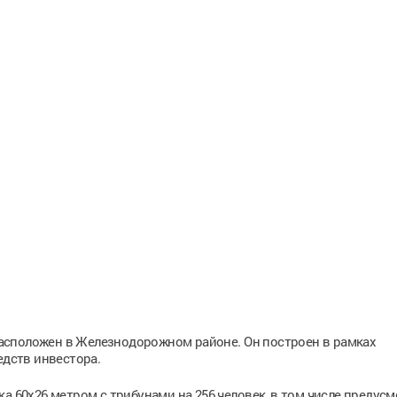
асположен в Железнодорожном районе. Он построен в рамках
едств инвестора.
а 60х26 метром с трибунами на 256 человек, в том числе предус