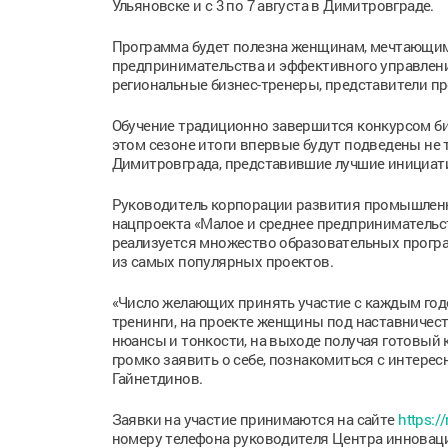
Ульяновске и с 3 по 7 августа в Димитровграде.
Программа будет полезна женщинам, мечтающим 
предпринимательства и эффективного управлен
региональные бизнес-тренеры, представители п
Обучение традиционно завершится конкурсом биз
этом сезоне итоги впервые будут подведены не
Димитровграда, представившие лучшие инициати
Руководитель корпорации развития промышленно
нацпроекта «Малое и среднее предприниматель
реализуется множество образовательных програм
из самых популярных проектов.
«Число желающих принять участие с каждым годом
тренинги, на проекте женщины под наставничес
нюансы и тонкости, на выходе получая готовый к
громко заявить о себе, познакомиться с интере
Гайнетдинов.
Заявки на участие принимаются на сайте
https:/
номеру телефона руководителя Центра инноваций