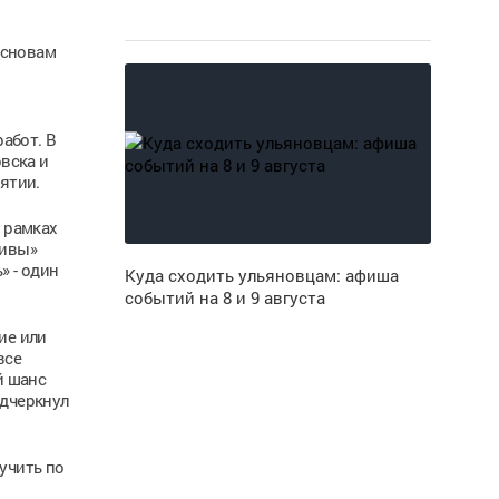
основам
абот. В
вска и
ятии.
 рамках
тивы»
» - один
Куда сходить ульяновцам: афиша
событий на 8 и 9 августа
ие или
все
й шанс
одчеркнул
учить по