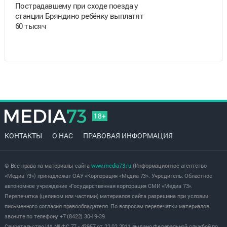
Пострадавшему при сходе поезда у
станции Бряндино ребёнку выплатят
60 тысяч
18+
КОНТАКТЫ
О НАС
ПРАВОВАЯ ИНФОРМАЦИЯ
© Все права на материалы сайта
www.media73.ru
(Информационное агентство
«Медиа 73») принадлежат ОАУ «Корпорация «Медиа 73». Учредитель: Областное
автономное учреждение «Государственная корпорация СМИ «Медиа 73».
Перепечатка (целиком или частями) материалов сайта разрешена при условии
письменного согласия правообладателя. По вопросам перепечатки материалов
звоните по телефону +7 (8422) 30-19-39.
Свидетельство ИА № ФС 77 - 43957 от 22.02.2011 выдано Федеральной службой по