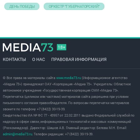
ДЕНЬ ПОБЕДЫ
ОРКЕСТР "ГУБЕРНАТОРСКИЙ"
18+
КОНТАКТЫ
О НАС
ПРАВОВАЯ ИНФОРМАЦИЯ
© Все права на материалы сайта
www.media73.ru
(Информационное агентство
«Медиа 73») принадлежат ОАУ «Корпорация «Медиа 73». Учредитель: Областное
автономное учреждение «Государственная корпорация СМИ «Медиа 73».
Перепечатка (целиком или частями) материалов сайта разрешена при условии
письменного согласия правообладателя. По вопросам перепечатки материалов
звоните по телефону +7 (8422) 30-19-39.
Свидетельство ИА № ФС 77 - 43957 от 22.02.2011 выдано Федеральной службой по
надзору в сфере связи, информационных технологий и массовых коммуникаций
(Роскомнадзор). Директор: Шишов А.В. Главный редактор: Белова М.Н. E-mail:
admin@media73.ru
. Телефон редакции: +7 (8422) 30-19-39.