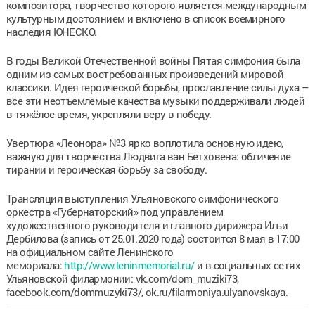
композитора, творчество которого является международным
культурным достоянием и включено в список всемирного
наследия ЮНЕСКО.
В годы Великой Отечественной войны Пятая симфония была
одним из самых востребованных произведений мировой
классики. Идея героической борьбы, прославление силы духа –
все эти неотъемлемые качества музыки поддерживали людей
в тяжёлое время, укрепляли веру в победу.
Увертюра «Леонора» №3 ярко воплотила основную идею,
важную для творчества Людвига ван Бетховена: обличение
тирании и героическая борьбу за свободу.
Трансляция выступления Ульяновского симфонического
оркестра «Губернаторский» под управлением
художественного руководителя и главного дирижера Ильи
Дербилова (запись от 25.01.2020 года) состоится 8 мая в 17:00
на официальном сайте Ленинского
мемориала:
http://www.leninmemorial.ru/
и в социальных сетях
Ульяновской филармонии: vk.com/dom_muziki73,
facebook.com/dommuzyki73/, ok.ru/filarmoniya.ulyanovskaya.