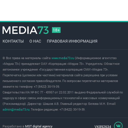
18+
КОНТАКТЫ
О НАС
ПРАВОВАЯ ИНФОРМАЦИЯ
© Все права на материалы сайта
www.media73.ru
(Информационное агентство
«Медиа 73») принадлежат ОАУ «Корпорация «Медиа 73». Учредитель: Областное
автономное учреждение «Государственная корпорация СМИ «Медиа 73».
Перепечатка (целиком или частями) материалов сайта разрешена при условии
письменного согласия правообладателя. По вопросам перепечатки материалов
звоните по телефону +7 (8422) 30-19-39.
Свидетельство ИА № ФС 77 - 43957 от 22.02.2011 выдано Федеральной службой по
надзору в сфере связи, информационных технологий и массовых коммуникаций
(Роскомнадзор). Директор: Шишов А.В. Главный редактор: Белова М.Н. E-mail:
admin@media73.ru
. Телефон редакции: +7 (8422) 30-19-39.
Разработано в
MST digital agency
VK892634