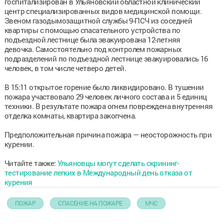
госпитализирован в Ульяновский областной клинический
центр специализированных видов медицинской помощи.
Звеном газодымозащитной службы 9-ПСЧ из соседней
квартиры с помощью спасательного устройства по
подъездной лестнице была эвакуирована 12-летняя
девочка. Самостоятельно под контролем пожарных
подразделений по подъездной лестнице эвакуировались 16
человек, в том числе четверо детей.
В 15:11 открытое горение было ликвидировано. В тушении
пожара участвовало 29 человек личного состава и 5 единиц
техники. В результате пожара огнем повреждена внутренняя
отделка комнаты, квартира закопчена.
Предположительная причина пожара — неосторожность при
курении.
Читайте также:
Ульяновцы могут сделать скрининг-
тестирование легких в Международный день отказа от
курения
ПОЖАР
СПАСЕНИЕ НА ПОЖАРЕ
МЧС