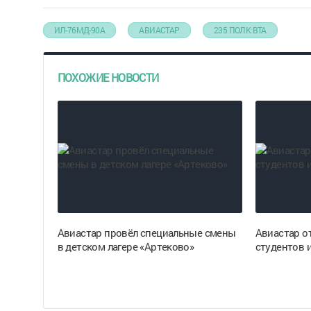
ИЛ-76МД-90А
АВИАСТАР
235 ПОЛК ВТА
ПОХОЖИЕ НОВОСТИ
Авиастар провёл специальные смены
Авиастар о
в детском лагере «Артеково»
студентов 