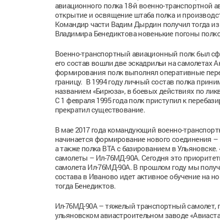
авиационного полка 18-й военно-транспортной а
открытие и освящение штаба полка и производс
Командир части Вадим Дырдин получил тогда из
Владимира Бенедиктова новенькие погоны полко
Военно-транспортный авиационный полк был сфо
его состав вошли две эскадрильи на самолетах Ан
формирования полк выполнял оперативные перево
границу. В 1994 году личный состав полка прин
названием «Бирюза», в боевых действиях по ли
С 1 февраля 1995 года полк приступил к перебаз
прекратил существование.
В мае 2017 года командующий военно-транспортн
начинается формирование нового соединения – 
а также полка ВТА с базированием в Ульяновске.
самолеты – Ил-76МД-90А. Сегодня это приоритетн
самолета Ил-76МД-90А. В прошлом году мы получ
состава в Иваново идет активное обучение на но
тогда Бенедиктов.
Ил-76МД-90А – тяжелый транспортный самолет, 
ульяновском авиастроительном заводе «Авиаст