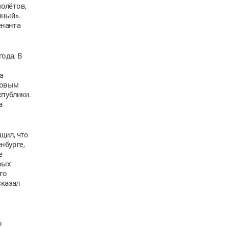
олётов,
чный».
енанта
ода. В
а
довым
публики.
а
щил, что
нбурге,
е
вых
го
сказал
о