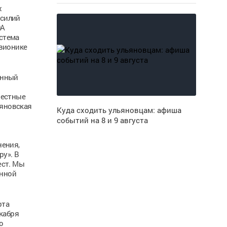
х
асилий
0А
стема
авионике
онный
вестные
ьяновская
Куда сходить ульяновцам: афиша
событий на 8 и 9 августа
нения,
у». В
ест. Мы
онной
рта
кабря
о