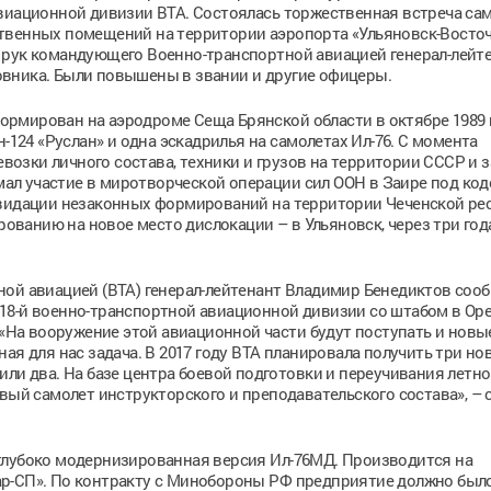
виационной дивизии ВТА. Состоялась торжественная встреча сам
твенных помещений на территории аэропорта «Ульяновск-Восто
 рук командующего Военно-транспортной авиацией генерал-лейт
вника. Были повышены в звании и другие офицеры.
рмирован на аэродроме Сеща Брянской области в октябре 1989 г
-124 «Руслан» и одна эскадрилья на самолетах Ил-76. С момента
зки личного состава, техники и грузов на территории СССР и з
имал участие в миротворческой операции сил ООН в Заире под ко
квидации незаконных формирований на территории Чеченской рес
ированию на новое место дислокации – в Ульяновск, через три год
ой авиацией (ВТА) генерал-лейтенант Владимир Бенедиктов сооб
18-й военно-транспортной авиационной дивизии со штабом в Оре
 «На вооружение этой авиационной части будут поступать и новы
ая для нас задача. В 2017 году ВТА планировала получить три но
или два. На базе центра боевой подготовки и переучивания летно
вый самолет инструкторского и преподавательского состава», – 
глубоко модернизированная версия Ил-76МД. Производится на
ар-СП». По контракту с Минобороны РФ предприятие должно был