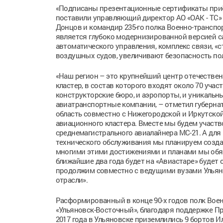
«Подписаны презентационные сертификаты приё
поставили управляющий директор АО «ОАК - ТС»
Донцов и командир 235-го полка Военно-трансп
является глубоко модернизированной версией с
автоматического управления, комплекс связи, 
воздушных судов, увеличивают безопасность пол
«Наш регион – это крупнейший центр отечестве
кластер, в состав которого входят около 70 уч
конструкторские бюро, и аэропорты, и уникаль
авиатранспортные компании, – отметил губернат
область совместно с Нижегородской и Иркутско
авиационного кластера. Вместе мы будем участв
среднемагистрального авиалайнера МС-21. А дл
технического обслуживания мы планируем созда
многими этими достижениями и планами мы обяз
ближайшие два года будет на «Авиастаре» буде
продолжим совместно с ведущими вузами Ульян
отрасли».
Расформированный в конце 90-х годов полк Вое
«Ульяновск-Восточный», благодаря поддержке Пр
2017 года в Ульяновске приземлились 9 бортов И