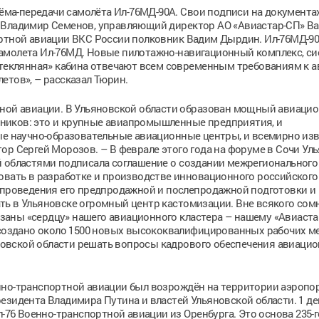
ма-передачи самолёта Ил-76МД-90А. Свои подписи на документа
 Владимир Семенов, управляющий директор АО «Авиастар-СП» В
ортной авиации ВКС России полковник Вадим Дырдин. Ил-76МД-9
амолета Ил-76МД. Новые пилотажно-навигационный комплекс, си
«стеклянная» кабина отвечают всем современным требованиям к 
етов», – рассказал Тюрин.
нной авиации. В Ульяновской области образован мощный авиаци
астников: это и крупные авиапромышленные предприятия, и
ные научно-образовательные авиационные центры, и всемирно из
ор Сергей Морозов. – В феврале этого года на форуме в Сочи Ул
й областями подписала соглашение о создании межрегионального
овать в разработке и производстве инновационного российского
я проведения его предпродажной и послепродажной подготовки и
ть в Ульяновске огромный центр кастомизации. Вне всякого сом
аны «сердцу» нашего авиационного кластера – нашему «Авиастар
т создано около 1500 новых высококвалифицированных рабочих м
овской области решать вопросы кадрового обеспечения авиаци
нно-транспортной авиации был возрождён на территории аэропо
езидента Владимира Путина и властей Ульяновской области. 1 де
л-76 Военно-транспортной авиации из Оренбурга. Это основа 235-г