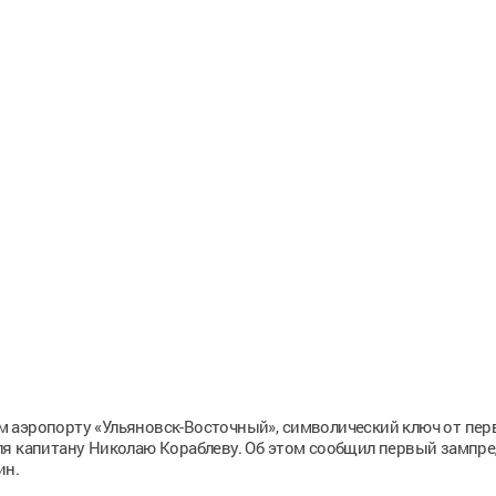
 аэропорту «Ульяновск-Восточный», символический ключ от пер
ля капитану Николаю Кораблеву. Об этом сообщил первый зампре
ин.