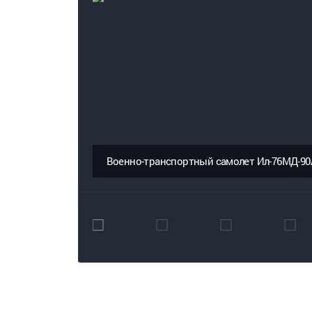
Военно-транспортный самолет Ил-76МД-90А