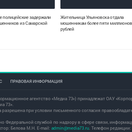
е полицейские задержали
Жительница Ульяновска отдала
шенников из Самарской
мошенникам более пяти миллионо
рублей
С
ПРАВОВАЯ ИНФОРМАЦИЯ
ормационное агентство «Медиа 73») принадлежат ОАУ «Корпор
а 73».
а разрешена при условии письменного согласия правообладат
дано Федеральной службой по надзору в сфере связи, информ
ор: Белова М.Н. E-mail:
admin@media73.ru
. Телефон редакции: +