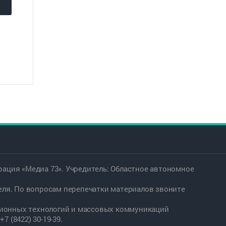
в
ация «Медиа 73». Учредитель: Областное автономное
еля. По вопросам перепечатки материалов звоните
ационных технологий и массовых коммуникаций
7 (8422) 30-19-39.