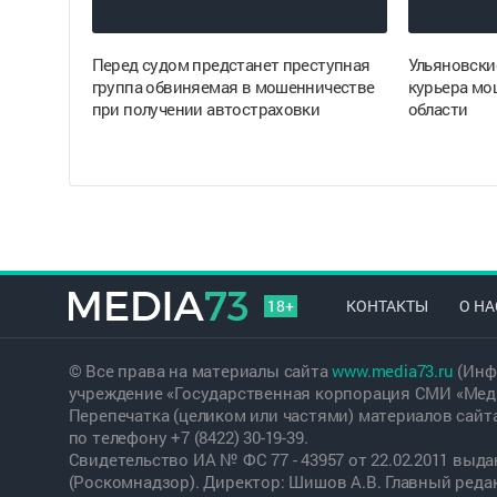
Перед судом предстанет преступная
Ульяновски
группа обвиняемая в мошенничестве
курьера мо
при получении автостраховки
области
18+
КОНТАКТЫ
О НА
© Все права на материалы сайта
www.media73.ru
(Инф
учреждение «Государственная корпорация СМИ «Меди
Перепечатка (целиком или частями) материалов сайт
по телефону +7 (8422) 30-19-39.
Свидетельство ИА № ФС 77 - 43957 от 22.02.2011 вы
(Роскомнадзор). Директор: Шишов А.В. Главный редакт