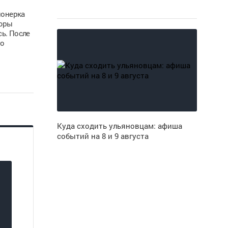
ионерка
пюры
ь. После
го
Куда сходить ульяновцам: афиша
событий на 8 и 9 августа