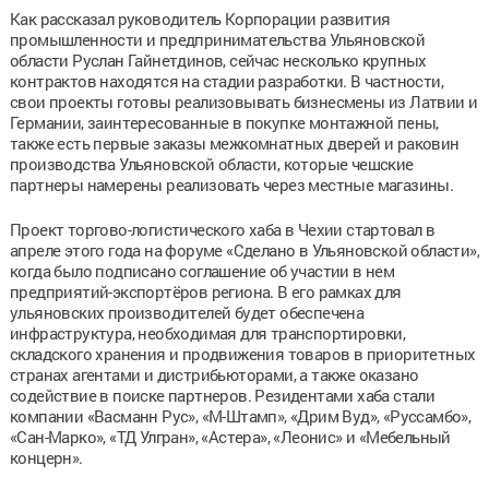
Как рассказал руководитель Корпорации развития
промышленности и предпринимательства Ульяновской
области Руслан Гайнетдинов, сейчас несколько крупных
контрактов находятся на стадии разработки. В частности,
свои проекты готовы реализовывать бизнесмены из Латвии и
Германии, заинтересованные в покупке монтажной пены,
также есть первые заказы межкомнатных дверей и раковин
производства Ульяновской области, которые чешские
партнеры намерены реализовать через местные магазины.
Проект торгово-логистического хаба в Чехии стартовал в
апреле этого года на форуме «Сделано в Ульяновской области»,
когда было подписано соглашение об участии в нем
предприятий-экспортёров региона. В его рамках для
ульяновских производителей будет обеспечена
инфраструктура, необходимая для транспортировки,
складского хранения и продвижения товаров в приоритетных
странах агентами и дистрибьюторами, а также оказано
содействие в поиске партнеров. Резидентами хаба стали
компании «Васманн Рус», «М-Штамп», «Дрим Вуд», «Руссамбо»,
«Сан-Марко», «ТД Улгран», «Астера», «Леонис» и «Мебельный
концерн».