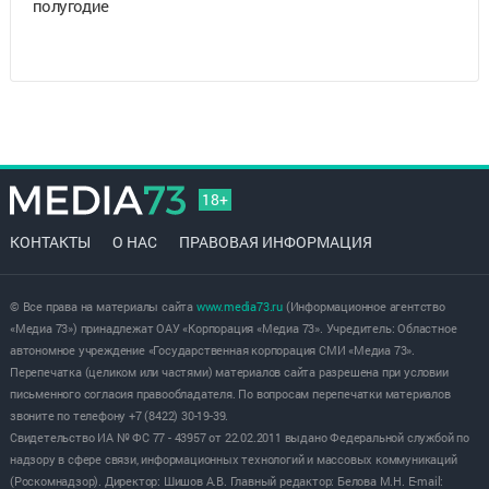
полугодие
18+
КОНТАКТЫ
О НАС
ПРАВОВАЯ ИНФОРМАЦИЯ
© Все права на материалы сайта
www.media73.ru
(Информационное агентство
«Медиа 73») принадлежат ОАУ «Корпорация «Медиа 73». Учредитель: Областное
автономное учреждение «Государственная корпорация СМИ «Медиа 73».
Перепечатка (целиком или частями) материалов сайта разрешена при условии
письменного согласия правообладателя. По вопросам перепечатки материалов
звоните по телефону +7 (8422) 30-19-39.
Свидетельство ИА № ФС 77 - 43957 от 22.02.2011 выдано Федеральной службой по
надзору в сфере связи, информационных технологий и массовых коммуникаций
(Роскомнадзор). Директор: Шишов А.В. Главный редактор: Белова М.Н. E-mail: