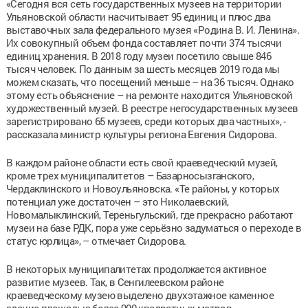
«Сегодня вся сеть государственных музеев на территории
Ульяновской области насчитывает 95 единиц и плюс два
выставочных зала федерального музея «Родина В. И. Ленина».
Их совокупный объем фонда составляет почти 374 тысячи
единиц хранения. В 2018 году музеи посетило свыше 846
тысяч человек. По данным за шесть месяцев 2019 года мы
можем сказать, что посещений меньше – на 36 тысяч. Однако
этому есть объяснение – на ремонте находится Ульяновской
художественный музей. В реестре негосударственных музеев
зарегистрировано 65 музеев, среди которых два частных», -
рассказала министр культуры региона Евгения Сидорова.
В каждом районе области есть свой краеведческий музей,
кроме трех муниципалитетов – Базарносызганского,
Чердаклинского и Новоульяновска. «Те районы, у которых
потенциал уже достаточен – это Николаевский,
Новомалыклинский, Тереньгульский, где прекрасно работают
музеи на базе РДК, пора уже серьёзно задуматься о переходе в
статус юрлица», – отмечает Сидорова.
В некоторых муниципалитетах продолжается активное
развитие музеев. Так, в Сенгилеевском районе
краеведческому музею выделено двухэтажное каменное
здание площадью более 900 квадратных метров,