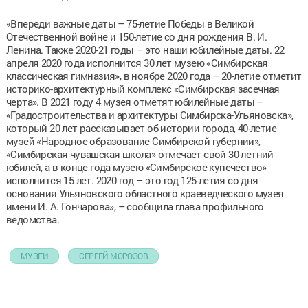
«Впереди важные даты – 75-летие Победы в Великой
Отечественной войне и 150-летие со дня рождения В. И.
Ленина. Также 2020-21 годы – это наши юбилейные даты. 22
апреля 2020 года исполнится 30 лет музею «Симбирская
классическая гимназия», в ноябре 2020 года – 20-летие отметит
историко-архитектурный комплекс «Симбирская засечная
черта». В 2021 году 4 музея отметят юбилейные даты –
«Градостроительства и архитектуры Симбирска-Ульяновска»,
который 20 лет рассказывает об истории города, 40-летие
музей «Народное образование Симбирской губернии»,
«Симбирская чувашская школа» отмечает свой 30-летний
юбилей, а в конце года музею «Симбирское купечество»
исполнится 15 лет. 2020 год – это год 125-летия со дня
основания Ульяновского областного краеведческого музея
имени И. А. Гончарова», – сообщила глава профильного
ведомства.
МУЗЕИ
СЕРГЕЙ МОРОЗОВ