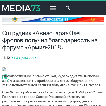
×
Сотрудник «Авиастара» Олег
Фролов получил благодарность на
форуме «Армия-2018»
31 августа 2018
14:10
Благодарственное письмо от ОАК, куда входит ульяновский
завод, авиатехник по приборам и электрооборудованию
лётно-испытательной станции получил из рук Юрия Слюсаря.
Олег Фролов работает на «Авиастаре» в цехе №294 уже 32 года.
Родился он в городе Сасово Рязанской области, где
располагается престижное летное училище гражданской
авиации. Хотел туда поступить, но увы, не прошел. Поэтому в