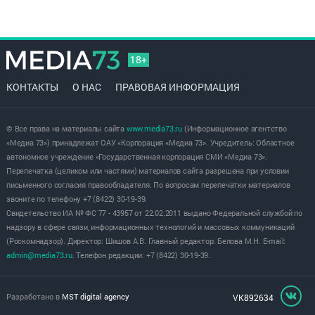
18+
КОНТАКТЫ
О НАС
ПРАВОВАЯ ИНФОРМАЦИЯ
© Все права на материалы сайта
www.media73.ru
(Информационное агентство
«Медиа 73») принадлежат ОАУ «Корпорация «Медиа 73». Учредитель: Областное
автономное учреждение «Государственная корпорация СМИ «Медиа 73».
Перепечатка (целиком или частями) материалов сайта разрешена при условии
письменного согласия правообладателя. По вопросам перепечатки материалов
звоните по телефону +7 (8422) 30-19-39.
Свидетельство ИА № ФС 77 - 43957 от 22.02.2011 выдано Федеральной службой по
надзору в сфере связи, информационных технологий и массовых коммуникаций
(Роскомнадзор). Директор: Шишов А.В. Главный редактор: Белова М.Н. E-mail:
admin@media73.ru
. Телефон редакции: +7 (8422) 30-19-39.
Разработано в
MST digital agency
VK892634