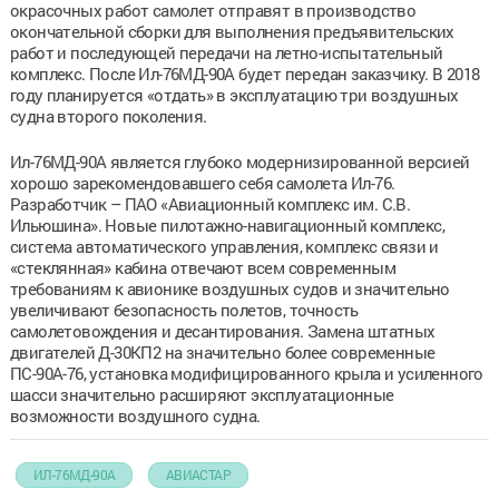
окрасочных работ самолет отправят в производство
окончательной сборки для выполнения предъявительских
работ и последующей передачи на летно-испытательный
комплекс. После Ил-76МД-90А будет передан заказчику. В 2018
году планируется «отдать» в эксплуатацию три воздушных
судна второго поколения.
Ил-76МД-90А является глубоко модернизированной версией
хорошо зарекомендовавшего себя самолета Ил-76.
Разработчик – ПАО «Авиационный комплекс им. С.В.
Ильюшина». Новые пилотажно-навигационный комплекс,
система автоматического управления, комплекс связи и
«стеклянная» кабина отвечают всем современным
требованиям к авионике воздушных судов и значительно
увеличивают безопасность полетов, точность
самолетовождения и десантирования. Замена штатных
двигателей Д-30КП2 на значительно более современные
ПС-90А-76, установка модифицированного крыла и усиленного
шасси значительно расширяют эксплуатационные
возможности воздушного судна.
ИЛ-76МД-90А
АВИАСТАР