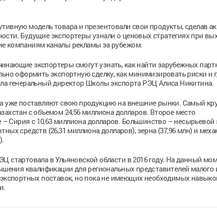
тивную модель товара и презентовали свои продукты, сделав ак
ости. Будущие экспортеры узнали о ценовых стратегиях при вы
ие компаниям каналы рекламы за рубежом.
инающие экспортеры смогут узнать, как найти зарубежных парт
льно оформить экспортную сделку, как минимизировать риски и г
ила генеральный директор Школы экспорта РЭЦ Алиса Никитина.
на уже поставляют свою продукцию на внешние рынки. Самый к
захстан с объемом 24,56 миллиона долларов. Второе место
е – Сирия с 10,63 миллиона долларов. Большинство – несырьевой 
ных средств (26,31 миллиона долларов), зерна (37,96 млн) и меха
).
Ц стартовала в Ульяновской области в 2016 году. На данный мом
вышения квалификации для региональных представителей малого 
и экспортных поставок, но пока не имеющих необходимых навыко
и.