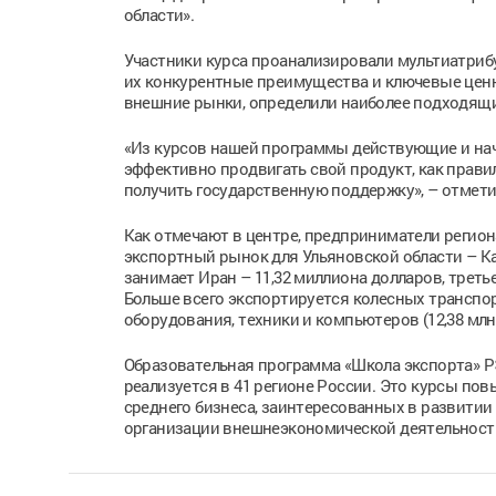
области».
Участники курса проанализировали мультиатрибу
их конкурентные преимущества и ключевые ценн
внешние рынки, определили наиболее подходящ
«Из курсов нашей программы действующие и нач
эффективно продвигать свой продукт, как прави
получить государственную поддержку», – отмет
Как отмечают в центре, предприниматели регио
экспортный рынок для Ульяновской области – Ка
занимает Иран – 11,32 миллиона долларов, треть
Больше всего экспортируется колесных транспорт
оборудования, техники и компьютеров (12,38 млн
Образовательная программа «Школа экспорта» РЭ
реализуется в 41 регионе России. Это курсы по
среднего бизнеса, заинтересованных в развити
организации внешнеэкономической деятельност