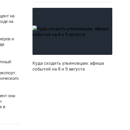
цент на
ходе на
неров и
де
рупный
Куда сходить ульяновцам: афиша
событий на 8 и 9 августа
экспорт.
нического
ент она
и
в в