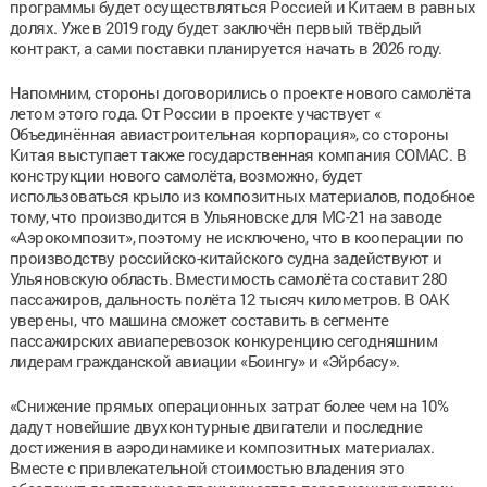
программы будет осуществляться Россией и Китаем в равных
долях. Уже в 2019 году будет заключён первый твёрдый
контракт, а сами поставки планируется начать в 2026 году.
Напомним, стороны договорились о проекте нового самолёта
летом этого года. От России в проекте участвует «
Объединённая авиастроительная корпорация», со стороны
Китая выступает также государственная компания COMAC. В
конструкции нового самолёта, возможно, будет
использоваться крыло из композитных материалов, подобное
тому, что производится в Ульяновске для МС-21 на заводе
«Аэрокомпозит», поэтому не исключено, что в кооперации по
производству российско-китайского судна задействуют и
Ульяновскую область. Вместимость самолёта составит 280
пассажиров, дальность полёта 12 тысяч километров. В ОАК
уверены, что машина сможет составить в сегменте
пассажирских авиаперевозок конкуренцию сегодняшним
лидерам гражданской авиации «Боингу» и «Эйрбасу».
«Снижение прямых операционных затрат более чем на 10%
дадут новейшие двухконтурные двигатели и последние
достижения в аэродинамике и композитных материалах.
Вместе с привлекательной стоимостью владения это