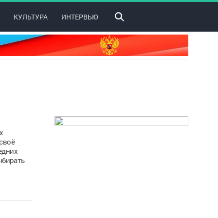
КУЛЬТУРА
ИНТЕРВЬЮ
х
 своё
едних
ыбирать