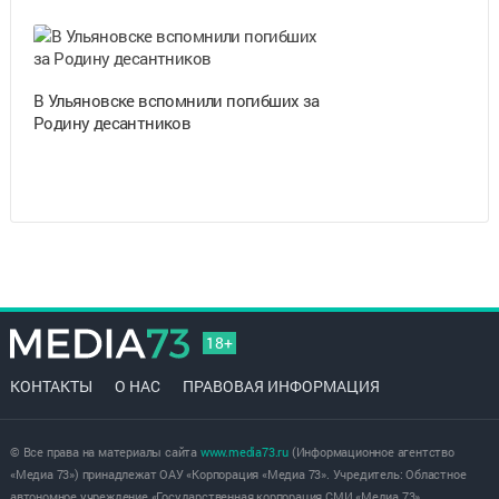
В Ульяновске вспомнили погибших за
Родину десантников
18+
КОНТАКТЫ
О НАС
ПРАВОВАЯ ИНФОРМАЦИЯ
© Все права на материалы сайта
www.media73.ru
(Информационное агентство
«Медиа 73») принадлежат ОАУ «Корпорация «Медиа 73». Учредитель: Областное
автономное учреждение «Государственная корпорация СМИ «Медиа 73».