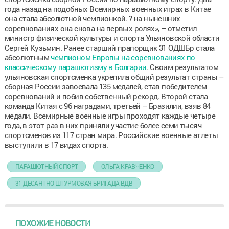
года назад на подобных Всемирных военных играх в Китае
она стала абсолютной чемпионкой. ? на нынешних
соревнованиях она снова на первых ролях», – отметил
министр физической культуры и спорта Ульяновской области
Сергей Кузьмин. Ранее старший прапорщик 31 ОДШБр стала
абсолютным
чемпионом Европы на соревнованиях по
классическому парашютизму в Болгарии
. Своим результатом
ульяновская спортсменка укрепила общий результат страны –
сборная России завоевала 135 медалей, став победителем
соревнований и побив собственный рекорд. Второй стала
команда Китая с 96 наградами, третьей – Бразилии, взяв 84
медали. Всемирные военные игры проходят каждые четыре
года, в этот раз в них приняли участие более семи тысяч
спортсменов из 117 стран мира. Российские военные атлеты
выступили в 17 видах спорта.
ПАРАШЮТНЫЙ СПОРТ
ОЛЬГА КРАВЧЕНКО
31 ДЕСАНТНО-ШТУРМОВАЯ БРИГАДА ВДВ
ПОХОЖИЕ НОВОСТИ