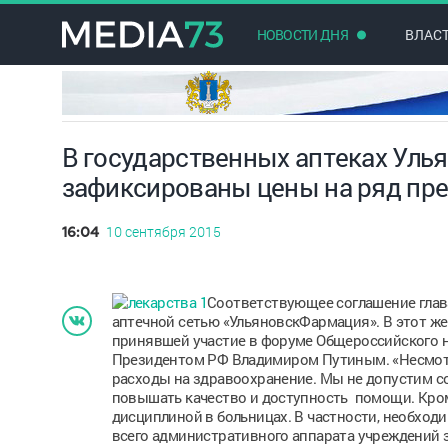
НОВОСТИ ДНЯ
ВЛАС
В государственных аптеках Улья
зафиксированы цены на ряд пр
10 сентября 2015
16:04
Соответствующее соглашение глава
аптечной сетью «УльяновскФармация». В этот же
принявшей участие в форуме Общероссийского н
Президентом РФ Владимиром Путиным. «Несмотр
расходы на здравоохранение. Мы не допустим со
повышать качество и доступность помощи. Кром
дисциплиной в больницах. В частности, необход
всего административного аппарата учреждений 