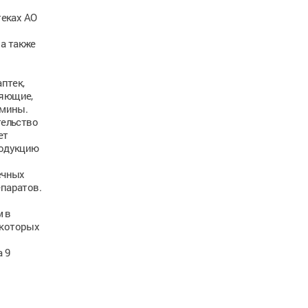
теках АО
а также
птек,
ляющие,
амины.
тельство
ет
родукцию
ечных
паратов.
м в
 которых
 9