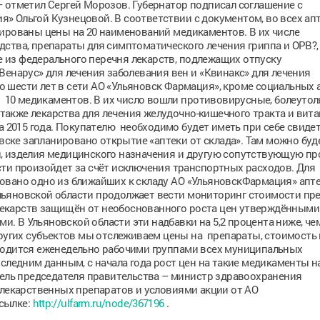
 отметил Сергей Морозов. Губернатор подписал соглашение с
» Ольгой Кузнецовой. В соответствии с документом, во всех ап
сированы цены на 20 наименований медикаментов. В их числе
ства, препараты для симптоматического лечения гриппа и ОРВ?, 
из федерального перечня лекарств, подлежащих отпуску
Венарус» для лечения заболевания вен и «Квинакс» для лечения
до шести лет в сети АО «Ульяновск Фармация», кроме социальных а
а 10 медикаментов. В их число вошли противовирусные, болеуто
акже лекарства для лечения желудочно-кишечного тракта и вит
а 2015 года. Покупателю необходимо будет иметь при себе свиде
овске запланировано открытие «аптеки от склада». Там можно буд
, изделия медицинского назначения и другую сопутствующую п
ти произойдет за счёт исключения транспортных расходов. Для
овано одно из ближайших к складу АО «УльяновскФармация» апт
ьяновской области продолжает вести мониторинг стоимости пре
екарств защищён от необоснованного роста цен утверждёнными
 В Ульяновской области эти надбавки на 5,2 процента ниже, че
других субъектов мы отслеживаем цены на препараты, стоимость
водится еженедельно рабочими группами всех муниципальных
следним данным, с начала года рост цен на такие медикаменты на
тель председателя правительства – министр здравоохранения
 лекарственных препаратов и условиями акции от АО
сылке:
http://ulfarm.ru/node/367196
.