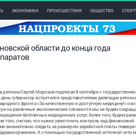
ТЬ
ЭКОНОМИКА
ПРОИСШЕСТВИЯ
ОБЩЕСТВО
СПОРТ
новской области до конца года
епаратов
 региона Сергей Морозов подписал 8 сентября с государственно
 день губернатор встретился представителями делегации региона
ародного фронта «За качественную и доступную медицину!» и вс
я на различные экономические сложности мы не будем сокращ
кращения бесплатных медицинских услуг, более того, будем разви
е того, считаю, что нужно ужесточить контроль над финансовой
имо внимательно следить за размером заработной платы главврач
здравоохранения. А с помощью государственной аптечной сети 