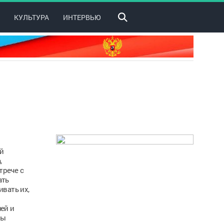
КУЛЬТУРА
ИНТЕРВЬЮ
й
,
трече с
ать
вать их,
ей и
мы