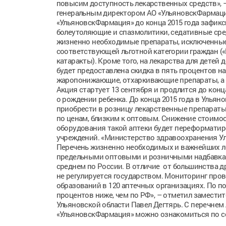
повысим доступность лекарственных средств», –
генеральным директором АО «УльяновскФармация
«УльяновскФармация» до конца 2015 года зафик
болеутоляющие и спазмолитики, седативные сред
жизненно необходимые препараты, исключенные 
соответствующей льготной категории граждан («
катаракты). Кроме того, на лекарства для детей 
будет предоставлена скидка в пять процентов н
жаропонижающие, отхаркивающие препараты, а т
Акция стартует 13 сентября и продлится до конц
о рождении ребенка. До конца 2015 года в Ульян
приобрести в розницу лекарственные препараты
по ценам, близким к оптовым. Снижение стоимос
оборудования такой аптеки будет переформатир
учреждений. «Министерство здравоохранения Ул
Перечень жизненно необходимых и важнейших л
предельными оптовыми и розничными надбавками.
среднем по России. В отличие от большинства 
не регулируется государством. Мониторинг про
образований в 120 аптечных организациях. По по
процентов ниже, чем по РФ», – отметил замести
Ульяновской области Павел Дегтярь. С перечнем
«УльяновскФармация» можно ознакомиться по с