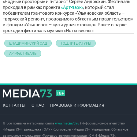
«Родные просторы» и гитарист Сергей Андрюхин. Фестиваль
проходил в рамках проекта
«Арт-парк»
, который стал
победителем грантового конкурса «Ульяновская область –
творческий регион», проводимого областным правительством
и фондом «Ульяновск – культурная столица». Ранее в парке
проходил фестиваль музыки «Ноты весны».
ВЛАДИМИРСКИЙ САД
ГОД ЛИТЕРАТУРЫ
АРТ-ФЕСТИВАЛЬ
18+
КОНТАКТЫ
О НАС
ПРАВОВАЯ ИНФОРМАЦИЯ
© Все права на материалы сайта
www.media73.ru
(Информационное агентство
«Медиа 73») принадлежат ОАУ «Корпорация «Медиа 73». Учредитель: Областное
автономное учреждение «Государственная корпорация СМИ «Медиа 73».