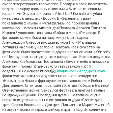
окололитературного творчества. Попадая в парк, посетители
видели ярмарку-дармарку с новыми и букинистическими
изданиями. Эрудиты играли в «Что? Где? Когда?» с клубом
интеллектуальных игр «Ворон». В «Зелёной студии»
показывали фильмы и мультфильмы по произведениям
классиков – сказкам Александра Пушкина, Алексея Толстого,
Корнея Чуковского, картины «Война и мир», «Ревизор». В
фотозоне можно было на пару минут стать царем,
Александром Суворовым, Екатериной II или Малышом,
летящим на спине у Карлсона. Театральное искусство на
фестивале было представлено двумя постановками. «Юбилей»
по Чехову поставлен доцентом кафедры актёрского искусства
Алексеем Храбсковым. Постановка «Земля и небо в письмах с
фронта» – проект Ульяновского театра кукол и УлГУ,
созданный на основе писем
французских пилотов и русских механиков эскадрильи
«Нормандия-Неман» французским постановщиком Бобом
Дантонелем. Спектакль посвящён 70-летию Победы в Великой
Отечественной войне. Закрылся фестиваль лентой Натальи
Бондарчук «Пушкин. Последняя дуэль». На главной сцене
парка выступали вокально-эстрадная студия «Созвездие»,
трио Сергея Белоголова, Дмитрия Пальмина и Марии Мулиной
на акустических гитарах и шейкере, группа «Light», коллектив