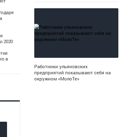
яют
годаря
а
зя
о 2020
ятие
го в
Работники ульяновских
предприятий показывают себя на
окружном «МолоТе»