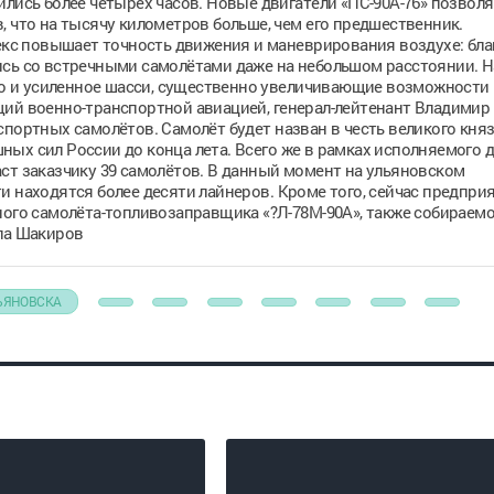
ились более четырёх часов. Новые двигатели «ПС-90А-76» позвол
, что на тысячу километров больше, чем его предшественник.
с повышает точность движения и маневрирования воздухе: бла
ись со встречными самолётами даже на небольшом расстоянии.
Н
 и усиленное шасси, существенно увеличивающие возможности
щий военно-транспортной авиацией, генерал-лейтенант Владимир
спортных самолётов. Самолёт будет назван в честь великого кня
ых сил России до конца лета. Всего же в рамках исполняемого д
ст заказчику 39 самолётов. В данный момент на ульяновском
и находятся более десяти лайнеров. Кроме того, сейчас предпри
ного самолёта-топливозаправщика «?Л-78М-90А», также собираемо
ла Шакиров
ЬЯНОВСКА