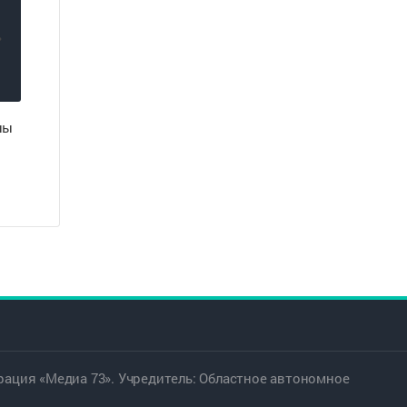
ны
ация «Медиа 73». Учредитель: Областное автономное