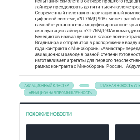
испытания самолёта в октябре прошлого года дл
лайнеру преодолевать до пяти тысяч километров
Современный пилотажно-навигационный комплек
цифровой системе, «?Л-76МД-90А» может разойт
самолёте установлены модифицированное крыло
эксплуатации лайнера. «?Л-76МД-90А» командую
Бенедиктов назвал лучшим в классе военно-тран
Владимира и отправится в распоряжение воздушн
года контракта с Минобороны «Авиастар» переда
авиационном заводе в разной степени готовност
изготавливает агрегаты для первого перспектив
рамках контракта с Минобороны России. Абдул
АВИАЦИОННЫЙ КЛАСТЕР
ГЛАВНАЯ НОВОСТЬ УЛ
АВИАЦИОННАЯ ПРОМЫШЛЕННОСТЬ
ПОХОЖИЕ НОВОСТИ