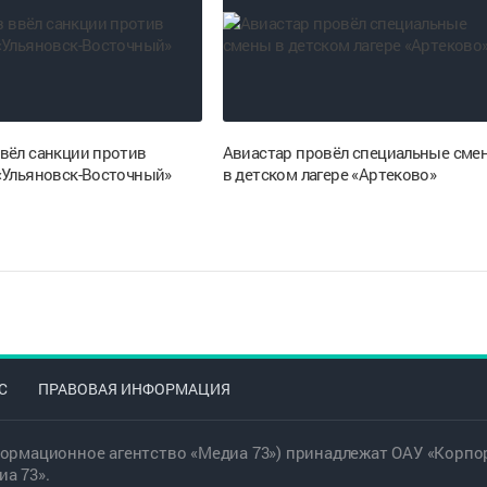
вёл санкции против
Авиастар провёл специальные сме
«Ульяновск-Восточный»
в детском лагере «Артеково»
С
ПРАВОВАЯ ИНФОРМАЦИЯ
ормационное агентство «Медиа 73») принадлежат ОАУ «Корпор
а 73».