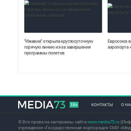
"Ижавиа" открыла круглосуточную
Евросоюз в
горячую линию из-за завершения
аэропорта 
программы полетов
18+
КОНТАКТЫ
О НА
© Все права на материалы сайта
www.media73.ru
(Инф
учреждение «Государственная корпорация СМИ «Меди