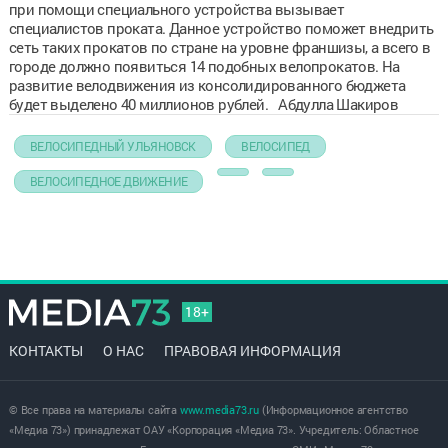
при помощи специального устройства вызывает
специалистов проката. Данное устройство поможет внедрить
сеть таких прокатов по стране на уровне франшизы, а всего в
городе должно появиться 14 подобных велопрокатов. На
развитие велодвижения из консолидированного бюджета
будет выделено 40 миллионов рублей. Абдулла Шакиров
ВЕЛОСИПЕДНЫЙ УЛЬЯНОВСК
ВЕЛОСИПЕД
ВЕЛОСИПЕДНОЕ ДВИЖЕНИЕ
18+
КОНТАКТЫ
О НАС
ПРАВОВАЯ ИНФОРМАЦИЯ
© Все права на материалы сайта
www.media73.ru
(Информационное агентство
«Медиа 73») принадлежат ОАУ «Корпорация «Медиа 73». Учредитель: Областное