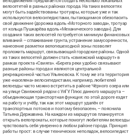
велодвижения предлагается создать несколько локальных
велосететей в разных районах города. На таких велосетях
могут быть задействованы тротуары, которые уже и так
используются велосипедистами, пытающимися обезопасить
своё движение (дорожка вдоль «Моторного завода», тротуар
от кольца Пушкарёва вдоль «Механического завода»). Для
создания таких велосетей потребуется минимум финансовых
вливаний – сглаживание грунта, устранение замусоренности,
нанесение разметки велопешеходной зоны позволят
проложить маршрут, связывающий городские районы. Одной
из таких велосетей должен стать «свияжский маршрут» в
рамках проекта «Свияга». «Берега реки удобно связывают
разные районы города и являются центральной
рекреационной частью Ульяновска. К тому же эта территория
уже «населена» велосипедистами, например, любителей
велоезды часто можно встретить в районе Чёрного озера или
на улице Свияжной рядом с УлГУ. Плюс данного маршрута –
объединяющая транспортная функция: по этой дороге ездят
на работу и учёбу, так как этот маршрут удалён от
транспортных потоков и поэтому безопасен», – пояснила
Татьяна Державина. На каждом из маршрутов планируется
открыть велопрокаты, которые помогут любителям велоезды
чувствовать себя уверенно в любом районе города. Принцип
работы прост: в случае технических неполадок, велосипедист