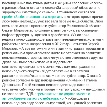
посвящённые памятным датам, и акция «Безопасное колесо»
в рамках областного агитпоезда «За здоровый образ жизни,
здоровую и счастливую семью». В Ульяновске состоялся
пробег «За безопасность на дорогах»
, в котором кроме прочих
любителей велоезды, участвовали первые лица области. Свои
семь километров проехал и губернатор Ульяновской области
Сергей Морозов, и, по словам главы региона, велосипедная
инфраструктура нуждается в доработках. «У нас пока
недостаточно сделано для развития велодвижения, хоть мы и
работаем в этом направлении с 2012 года – отметил Сергей
Морозов. – А всё потому, что ни в администрации города, ни в
региональном правительстве никто не отвечает за развитие
велодвижения, стараясь перекинуть ответственность друг на
друга. Мы выберем человека и наделим его
соответствующими полномочиями, а сам план развития
велосипедного спорта найдёт отражение в стратегии
развития города Ульяновска», – заявил губернатор. С главой
региона согласна лидер велодвижения «Симбайк» Татьяна
Державина. По её мнению, велосипедисты до сих пор
чувствует себя чужими в городе – на тротуарах им находиться
не позволяют ПДД,
перемещаться по дороге вместе с
автомобилями зачастую небезопасно
. Чтобы сделать
велосипедную езду более комфортной, концепцией развития